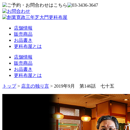
店舗情報
販売商品
お品書き
更科布屋とは
店舗情報
販売商品
お品書き
更科布屋とは
トップ
>
店主の独り言
>
2019年9月 第146話 七十五