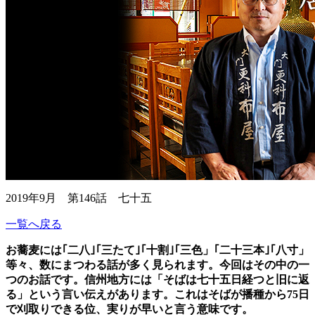
2019年9月 第146話 七十五
一覧へ戻る
お蕎麦には｢二八｣｢三たて｣｢十割｣｢三色」｢二十三本｣｢八寸」
等々、数にまつわる話が多く見られます。今回はその中の一
つのお話です。信州地方には「そばは七十五日経つと旧に返
る」という言い伝えがあります。これはそばが播種から75日
で刈取りできる位、実りが早いと言う意味です。