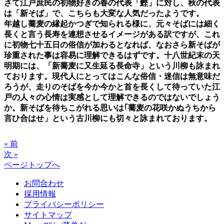
さて江戸庶民の初物好きの春の代表「鰹」に対し、秋の代表
は「新そば」で、こちらも大変な人気だったようです。
年越し蕎麦の縁起かつぎで知られる様に、元々そばには細く
長くと言う長寿を連想させるイメージがある訳ですが、これ
に初物七十五日の俗信が加わるとなれば、なおさら新そばが
珍重された事は容易に理解できるはずです。十八世紀末の天
明期には、「新蕎麦に又生延る長命寺」という川柳も詠まれ
ております。現代人にとってはこんな俗信・迷信は無意味だ
ろうが、走りのそばを今か今かと首を長くして待っていた江
戸の人々の心情は実感として理解できるのではないでしょう
か。新そばを待ちこがれる思いは｢蕎麦の花咲かぬうちから
言ひ合はせ」という古川柳にも切々と詠まれております。
« 前
次 »
ページトップへ
お問合わせ
採用情報
プライバシーポリシー
サイトマップ