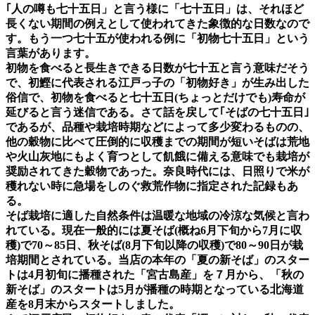
｢人の噂も七十五日」と言う様に「七十五日」は、それほど
長くない期間の例えとして使われてきた象徴的な日数なので
す。もう一つ七十五が使われる例に「初物七十五日」という
言葉があります。
初物を食べると長生きできる日数が七十五と言う意味だそう
で、初鰹に代表される江戸っ子の「初物好き」が生み出した
俗信で、初物を食べると七十五日(ちょっとだけでも)寿命が
延びると言う迷信である。さて話を戻して｢そばの七十五日｣
であるが、品種や栽培時期などによって多少変わるものの、
他の穀物に比べて圧倒的に収穫までの期間が短いそばは荒地
や火山灰地にもよく育つとして飢餓に備える意味でも栽培が
奨励されてきた穀物であった。奈良時代には、日照りで米が
穫れない時に急場をしのぐ救荒作物に指定された記録もあ
る。
そば栽培に適した自然条件は温暖な地域の冷涼な気候と言わ
れている。現在一般的には夏そば(概ね6月下旬から7月に収
穫)で70～85日、秋そば(8月下旬以降の収穫)で80～90日が栽
培期間とされている。当店の本年の「夏の新そば」のスター
トは4月初旬に播種された「宮古島産」を７月から、「秋の
新そば」のスタートは5月が播種の時期となっている北海道
産を8月末からスタートしました。