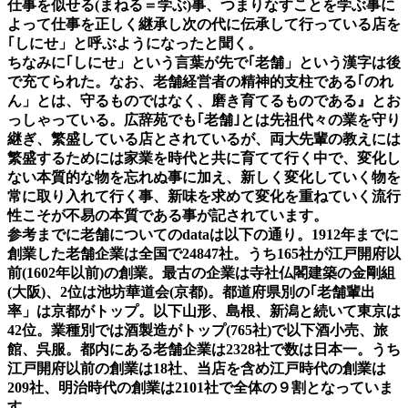
仕事を似せる(まねる＝学ぶ)事、
つまりなすことを学ぶ事に
よって仕事を正しく継承し次の代に伝承して行っている店を
｢しにせ」と呼ぶようになったと聞く。
ちなみに｢しにせ」という言葉が先で｢老舗」という漢字は後
で充てられた。なお、老舗経営者の精神的支柱である｢のれ
ん」とは、守るものではなく、磨き育てるものである』とお
っしゃっている。広辞苑でも｢老舗｣とは先祖代々の業を守り
継ぎ、繁盛している店とされているが、両大先輩の教えには
繁盛するためには家業を時代と共に育てて行く中で、変化し
ない本質的な物を忘れぬ事に加え、新しく変化していく物を
常に取り入れて行く事、新味を求めて変化を重ねていく流行
性こそが不易の本質である事が記されています。
参考までに老舗についてのdataは以下の通り。1912年までに
創業した老舗企業は全国で24847社。うち165社が江戸開府以
前(1602年以前)の創業。最古の企業は寺社仏閣建築の金剛組
(大阪)、2位は池坊華道会(京都)。都道府県別の｢老舗輩出
率」は京都がトップ。以下山形、島根、新潟と続いて東京は
42位。業種別では酒製造がトップ(765社)で以下酒小売、旅
館、呉服。都内にある老舗企業は2328社で数は日本一。うち
江戸開府以前の創業は18社、当店を含め江戸時代の創業は
209社、明治時代の創業は2101社で全体の９割となっていま
す。