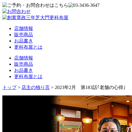
店舗情報
販売商品
お品書き
更科布屋とは
店舗情報
販売商品
お品書き
更科布屋とは
トップ
>
店主の独り言
>
2023年2月 第183話｢老舗の心得｣