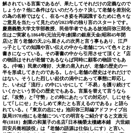
解されている言葉であるが、果たしてそれだけの定義なので
しょうか？他に条件はないのだろうか？決して老舗を差別化
の為の名称ではなく、在るべき姿を再認識するために色々な
ご意見を当たって見たのが2023年の独り言のスタートです。
慶應義塾大学文学部教授、民俗学者でもある故池田弥三郎先
生はご実家も1864年(元治元年)創業の銀座天金(昭和45年閉
店)と言う老舗の天ぷら屋さんの次男と言う事もあり、江戸
っ子としての知識や言い伝えの中から老舗について色々とお
書きになっている。その著書の中から引用させて頂くと『店
の物語はそれが老舗であるならば同時に顧客の物語でもあ
る。(中略）民衆の嗜好、大衆の肩入れが、老舗の歴史の一
半を形成してきたのである。しかし老舗の歴史はそれだけで
はない。そうした烈しい起伏の渦中にあって事態に即応し
た、いわば「流行」の中にいかにして「不易」を護り続けて
いくかという苦心の歴史でもある。言葉を替えて言うなら
ば、｢攻勢」と｢守勢」との時にあたっての対応が、しにせを
して｢しにせ」たらしめて来たとも言えるのである』と語ら
れている。(『東京の志にせ』池田弥三郎編アドファイブ出
版局1978)他にも老舗につ
いての明言をご紹介すると文政元
年(1818）創業の和菓子の名店｢日本橋榮太樓總本鋪 六世細
田安兵衛相談役」は『老舗の語源は仕似(しにす）と言い、