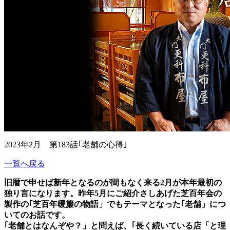
2023年2月 第183話｢老舗の心得｣
一覧へ戻る
旧暦で申せば新年となるのが間もなく来る2月が本年最初の
独り言になります。昨年5月にご紹介さしあげた芝百年会の
製作の｢芝百年暖簾の物語」でもテーマとなった｢老舗」につ
いてのお話です。
｢老舗とはなんぞや？」と問えば、｢長く続いている店「と理