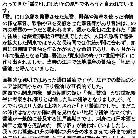
わってきた｢醤(ひしお)｣がその原型であろうと言われていま
す。
｢醤」には魚類を発酵させた魚醤、野菜や海草を使った漬物
の様な草醤、穀物や豆を発酵させた穀醤等があり醤油はこの
内の穀醤の一つだと思われます。醤から最初に生まれた「溜
り醤油」は醸造期間が3年程度でしたが、人口の急増で需要
が拡大した関東ではそんな長時間では供給が間に合わず、如
何に短時間で醤油を作るかが大きな命題であり、数ヶ月から
1年で製品となる｢濃口醤油｣が寛永期の終り(17世紀中頃）に
作り出されました。当時の江戸では地場産の醤油を「地廻り
醤油｣と呼んでいました。
画期的な発明ではあった濃口醤油ですが、江戸での醤油のシ
ェアは関西からの｢下り醤油｣が圧倒的でした。
関西でも関東同様、醸造期間の短い「淡口醤油」が17世紀後
半に考案され,溜りとは違った味の醤油となりましたが、そ
れでもやはり人気は上物とされた｢下り醤油｣でした。まだこ
の時代はなかなか陽の目を見れない｢地廻り醤油｣なのです。
醤油が一般的に普及する江戸後期までは、刺身には日本酒と
梅干と鰹節を煮詰めた「煎り酒」が使われていましたし、
我々のお蕎麦は1升の味噌に3升5合の水を加えて3升まで煮詰