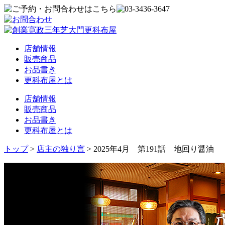
店舗情報
販売商品
お品書き
更科布屋とは
店舗情報
販売商品
お品書き
更科布屋とは
トップ
>
店主の独り言
>
2025年4月 第191話 地回り醤油