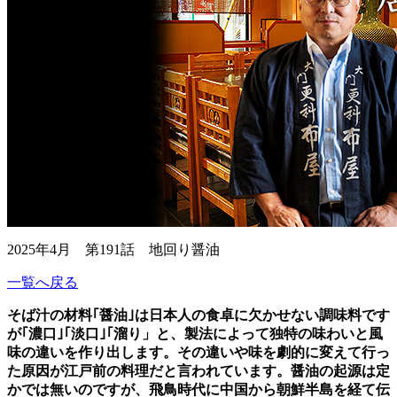
2025年4月 第191話 地回り醤油
一覧へ戻る
そば汁の材料｢醤油｣は日本人の食卓に欠かせない調味料です
が｢濃口｣｢淡口｣｢溜り」と、製法によって独特の味わいと風
味の違いを作り出します。その違いや味を劇的に変えて行っ
た原因が江戸前の料理だと言われています。醤油の起源は定
かでは無いのですが、飛鳥時代に中国から朝鮮半島を経て伝