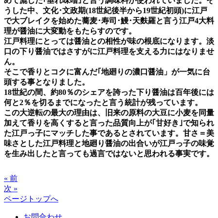
めて漉した｢垂れ味噌｣と言う調味料が使われていました。そ
うした中、文化･文政期(18世紀後半から19世紀初頭)に江戸
で大ブレイクを始めた蕎麦･寿司･鰻･天麩羅と言う江戸4大料
理が醤油に大変動をもたらすのです。
江戸料理にとっては醤油との相性が味の根底になります。淡
口の下り醤油ではさすがに江戸料理を支える力にはなりませ
ん。
そこで香りとコクに富んだ｢地廻りの濃口醤油」が一気に台
頭する事となりました。
18世紀の間、約80％のシェアを誇った下り醤油は百年後には
何と2％を切るまでになったと言う統計が残っています。
この大逆転の最大の理由は、旧来の原料の大豆に小麦を同量
加えて香りを高くすると言った品質向上が｢甘好き｣で知られ
た江戸っ子にマッチした事であるとされています。甘さ＝美
味さとした江戸料理と地廻り醤油の出合いが江戸っ子の味覚
を生み出したと言っても過言ではないと思われる事実です。
« 前
次 »
ページトップへ
お問合わせ