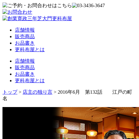
店舗情報
販売商品
お品書き
更科布屋とは
店舗情報
販売商品
お品書き
更科布屋とは
トップ
>
店主の独り言
>
2016年6月 第132話 江戸の町
名