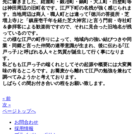
先に書きました、紺屋町・鍛冶町・鍋町・大工町・白壁町等
は神田周辺の旧町名です。江戸下町の名残が強く感じられま
す。当地周辺は商人・職人町とは違って｢徳川の菩提所・芝
増上寺｣と「鎮座壱千年を経た芝大神宮｣と言う門前・寺社町
＆参拝客による歓楽街ですので、それに見合った旧地名が残
っているのです。
この様な江戸の町作りによって、地域内の強い結びつきや同
業・同郷と言った仲間の連帯意識が生まれ、後に伝わる｢江
戸っ子｣と呼ばれる人々と気質が誕生して行く事になりま
す。
私どもも江戸っ子の端くれとしてその起源や概要には大変興
味の有るところです。お蕎麦から離れて江戸の勉強を兼ねて
調べてみようかと考えております。
しばらくの間お付き合いの程をお願い致します。
« 前
次 »
ページトップへ
お問合わせ
採用情報