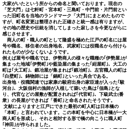
大家がいたという所からの命名と聞いております。現在の
「芝大門」は七軒町・宮本町・三島町・中門前・片門前とい
った旧町名を当地のランドマーク「大門｣にまとめたもので
すが、町名変更は整理された正確さと統一感は有りますが、
その地の歴史や伝統を消してしまった寂しさを今更ながらに
感じさせます。
商人の町・職人の町として隆盛を極めた江戸の町名には屋
号や職名、移住者の出身地名、武家町には役職名から付けら
れたものが少なくないようです。
例えば屋号や職名では、伊勢商人の様々な職種の｢伊勢屋｣が
集まった地域｢伊勢町｣や藍染屋の集まった｢紺屋町｣、大工の
町は｢大工町｣、鍛冶屋が集まれば｢鍛冶町｣、左官職人の町は
｢白壁町｣、鋳物師には「鍋町｣といった具合である。
出身地・役職関連では家康の駿府出身の家臣達が入った｢駿
河台｣、大阪佃村の漁師が入植して築いた島は｢佃島｣とな
り、代官などの屋敷が配置されれば｢代官町｣、下級武士(番
衆）の長屋ができれば「番町｣と命名されたそうです。
文献によりますと江戸にできた最初の町人町は日本橋の
「本町」と言われています。この本町を中心に日本橋が一大
商人町を形成し、それと相対する形で橋の向こうに職人町
｢神田｣が作られました。